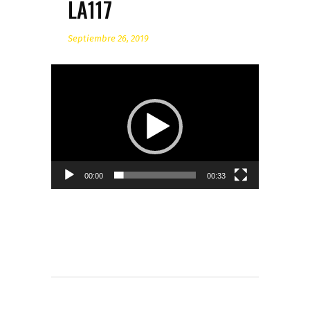
LA117
Septiembre 26, 2019
Reproductor
de
Video
00:00
00:33