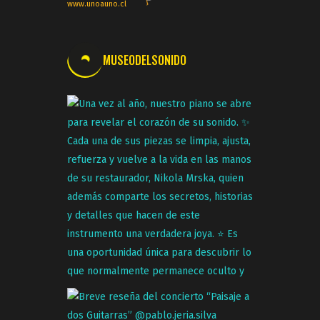
www.unoauno.cl
MUSEODELSONIDO