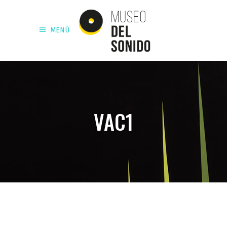
MENÚ
VAC1