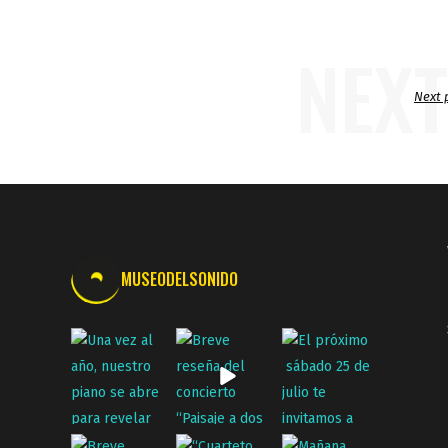
NEXT
Next 
MUSEODELSONIDO