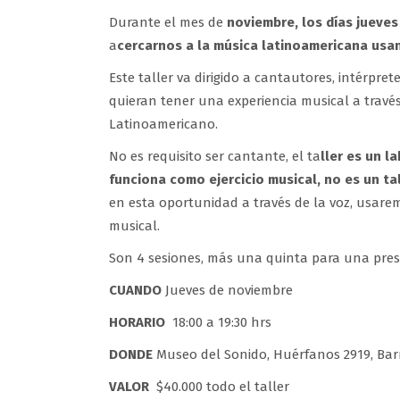
Durante el mes de
noviembre, los días jueves
a
cercarnos a la música latinoamericana usan
Este taller va dirigido a cantautores, intérpre
quieran tener una experiencia musical a travé
Latinoamericano.
No es requisito ser cantante, el ta
ller es un l
funciona como ejercicio musical, no es un ta
en esta oportunidad a través de la voz, usar
musical.
Son 4 sesiones, más una quinta para una pres
CUANDO
Jueves de noviembre
HORARIO
18:00 a 19:30 hrs
DONDE
Museo del Sonido, Huérfanos 2919, Bar
VALOR
$40.000 todo el taller