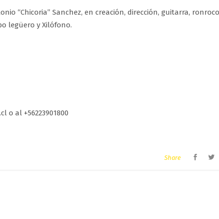
nio “Chicoria” Sanchez, en creación, dirección, guitarra, ronroco
bo legüero y Xilófono.
l o al +56223901800
Share